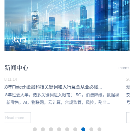
城市
新闻中心
more+
2018.11.06
烟台打造公路安防“烟台样本”：多处工程建设创省内“首个”
交通运输部组织开展的公路安全生命防护工程暨国家公路网命名编
号调整工作现场调研，18日-19日在烟台举行。我市普通国省干线...
Read more