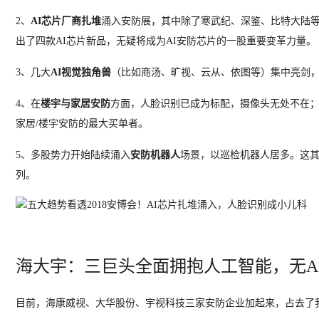
2、
AI芯片厂商扎堆
涌入安防展，其中除了寒武纪、深鉴、比特大陆等创业
出了四款AI芯片新品，无疑将成为AI安防芯片的一股重要变革力量。
3、几大
AI视觉独角兽
（比如商汤、旷视、云从、依图等）集中亮剑，
4、在
楼宇与家居安防
方面，人脸识别已成为标配，摄像头无处不在；
家居/楼宇安防的最大买单者。
5、多股势力开始陆续涌入
安防机器人
场景，以巡检机器人居多。这其
列。
海大宇：三巨头全面拥抱人工智能，无A
目前，海康威视、大华股份、宇视科技三家安防企业加起来，占去了