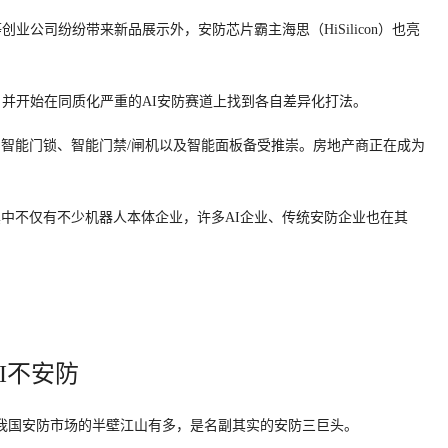
公司纷纷带来新品展示外，安防芯片霸主海思（HiSilicon）也亮
并开始在同质化严重的AI安防赛道上找到各自差异化打法。
智能门锁、智能门禁/闸机以及智能面板备受推崇。房地产商正在成为
中不仅有不少机器人本体企业，许多AI企业、传统安防企业也在其
I不安防
我国安防市场的半壁江山有多，是名副其实的安防三巨头。