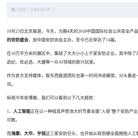
TIME：2018-10-24
10月23日北京报道，今天，为期4天的2018中国国际社会公共安全产品博览会
的安防盛会
，由中国安防协会主办，至今已近举办了14届。
在10万平方米的展区中，集结了大大小小上千家安防企业，其中除
武纪、优必选、大疆等一众AI领域的新兴玩家。
作为官方支持媒体，智东西报道团队也第一时间冲进展馆，分头暴走
讯。
纵观今年安博展，我们可以看到以下几大趋势：
1、
人工智能
正在以一种极其声势浩大的节奏全面“入侵”整个安防产
可数。
而
海康、大华、宇视
这三家安防巨头，也开始从软到硬全面拥抱人工